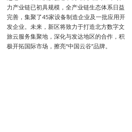
力产业链已初具规模，全产业链生态体系日益
完善，集聚了45家设备制造企业及一批应用开
发企业。未来，新区将致力于打造北方数字文
旅云服务集聚地，深化与发达地区的合作，积
极开拓国际市场，擦亮“中国云谷”品牌。