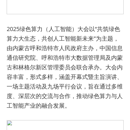
2025绿色算力（人工智能）大会以“共筑绿色
算力大生态，共创人工智能新未来”为主题，
由内蒙古呼和浩特市人民政府主办，中国信息
通信研究院、呼和浩特市大数据管理局及内蒙
古和林格尔新区管理委员会联合承办。大会内
容丰富，形式多样，涵盖开幕式暨主旨演讲、
一场主题活动及九场平行会议，旨在通过多维
度、深层次的交流与合作，推动绿色算力与人
工智能产业的融合发展。