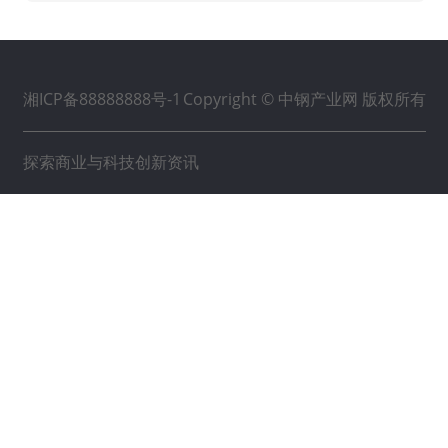
湘ICP备88888888号-1
Copyright © 中钢产业网 版权所有
探索商业与科技创新资讯